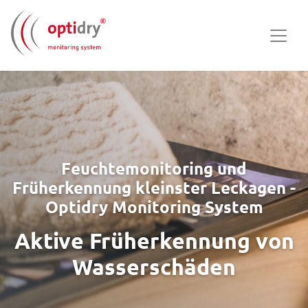
Feuchtemonitoring und
Früherkennung kleinster Leckagen -
Optidry Monitoring System
Aktive Früherkennung von
Wasserschäden