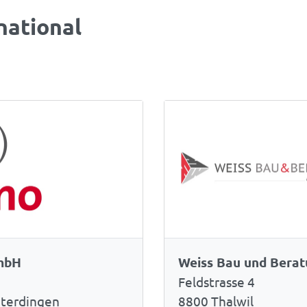
national
mbH
Weiss Bau und Bera
Feldstrasse 4
hterdingen
8800 Thalwil